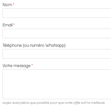
Nom
*
Email
*
*
Téléphone (ou numéro Whatsapp)
(
o
u
N
Votre message
*
o
m
soyez aussi précis que possible pour que notre offre soit la meilleure