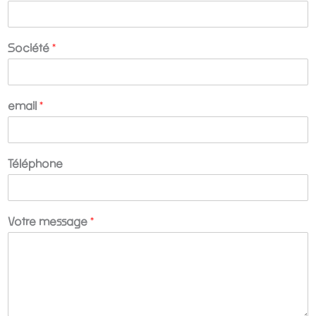
Société
*
email
*
Téléphone
V
Votre message
*
o
t
r
e
S
o
c