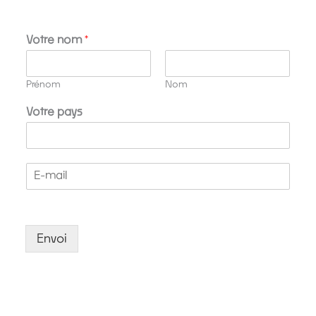
*
Votre nom
*
*
V
o
Prénom
Nom
t
r
Votre pays
e
E
-
m
a
i
Envoi
l
*